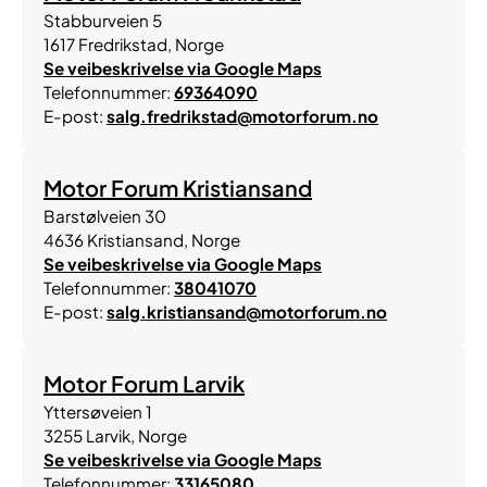
Stabburveien 5
1617
Fredrikstad
,
Norge
Se veibeskrivelse via Google Maps
Telefonnummer:
69364090
E-post:
salg.fredrikstad@motorforum.no
Motor Forum Kristiansand
Barstølveien 30
4636
Kristiansand
,
Norge
Se veibeskrivelse via Google Maps
Telefonnummer:
38041070
E-post:
salg.kristiansand@motorforum.no
Motor Forum Larvik
Yttersøveien 1
3255
Larvik
,
Norge
Se veibeskrivelse via Google Maps
Telefonnummer:
33165080