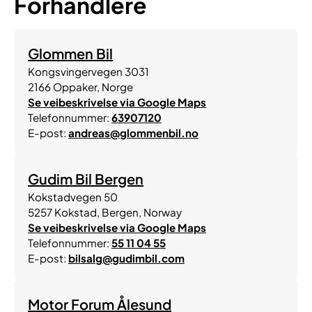
Forhandlere
Glommen Bil
Kongsvingervegen 3031
2166
Oppaker
,
Norge
Se veibeskrivelse via Google Maps
Telefonnummer:
63907120
E-post:
andreas@glommenbil.no
Gudim Bil Bergen
Kokstadvegen 50
5257
Kokstad, Bergen
,
Norway
Se veibeskrivelse via Google Maps
Telefonnummer:
55 11 04 55
E-post:
bilsalg@gudimbil.com
Motor Forum Ålesund