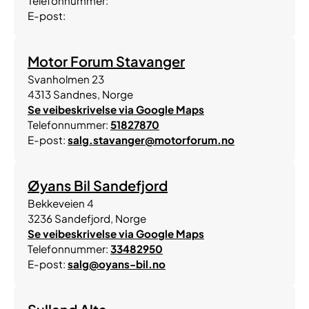
Telefonnummer:
E-post:
Motor Forum Stavanger
Svanholmen 23
4313
Sandnes
,
Norge
Se veibeskrivelse via Google Maps
Telefonnummer:
51827870
E-post:
salg.stavanger@motorforum.no
Øyans Bil Sandefjord
Bekkeveien 4
3236
Sandefjord
,
Norge
Se veibeskrivelse via Google Maps
Telefonnummer:
33482950
E-post:
salg@oyans-bil.no