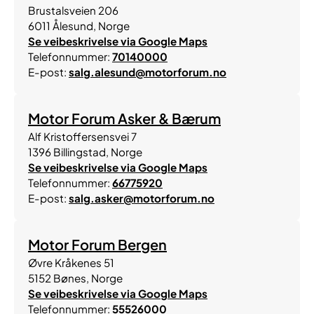
Brustalsveien 206
6011
Ålesund
,
Norge
Se veibeskrivelse via Google Maps
Telefonnummer:
70140000
E-post:
salg.alesund@motorforum.no
Motor Forum Asker & Bærum
Alf Kristoffersensvei 7
1396
Billingstad
,
Norge
Se veibeskrivelse via Google Maps
Telefonnummer:
66775920
E-post:
salg.asker@motorforum.no
Motor Forum Bergen
Øvre Kråkenes 51
5152
Bønes
,
Norge
Se veibeskrivelse via Google Maps
Telefonnummer:
55526000