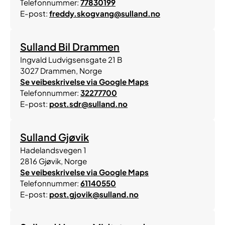
Telefonnummer:
77830199
E-post:
freddy.skogvang@sulland.no
Sulland Bil Drammen
Ingvald Ludvigsensgate 21 B
3027
Drammen
,
Norge
Se veibeskrivelse via Google Maps
Telefonnummer:
32277700
E-post:
post.sdr@sulland.no
Sulland Gjøvik
Hadelandsvegen 1
2816
Gjøvik
,
Norge
Se veibeskrivelse via Google Maps
Telefonnummer:
61140550
E-post:
post.gjovik@sulland.no