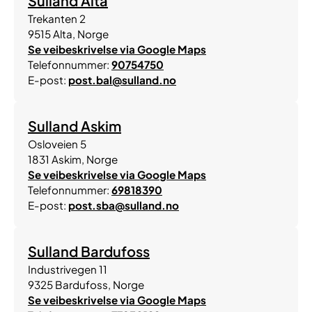
Sulland Alta
Trekanten 2
9515
Alta
,
Norge
Se veibeskrivelse via Google Maps
Telefonnummer:
90754750
E-post:
post.bal@sulland.no
Sulland Askim
Osloveien 5
1831
Askim
,
Norge
Se veibeskrivelse via Google Maps
Telefonnummer:
69818390
E-post:
post.sba@sulland.no
Sulland Bardufoss
Industrivegen 11
9325
Bardufoss
,
Norge
Se veibeskrivelse via Google Maps