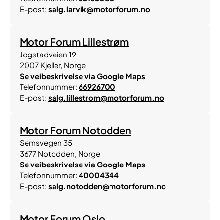
E-post:
salg.larvik@motorforum.no
Motor Forum Lillestrøm
Jogstadveien 19
2007
Kjeller
,
Norge
Se veibeskrivelse via Google Maps
Telefonnummer:
66926700
E-post:
salg.lillestrom@motorforum.no
Motor Forum Notodden
Semsvegen 35
3677
Notodden
,
Norge
Se veibeskrivelse via Google Maps
Telefonnummer:
40004344
E-post:
salg.notodden@motorforum.no
Motor Forum Oslo